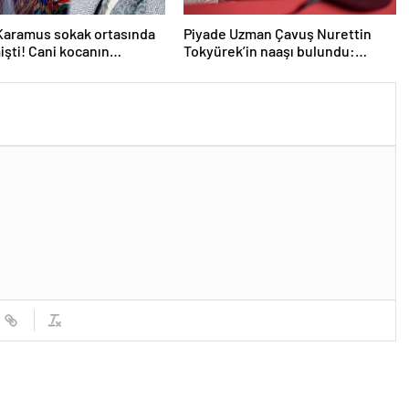
Karamus sokak ortasında
Piyade Uzman Çavuş Nurettin
işti! Cani kocanın
Tokyürek’in naaşı bulundu:
den şok sözler: Başka bir
Şehidin son isteği yerine getirildi
a…