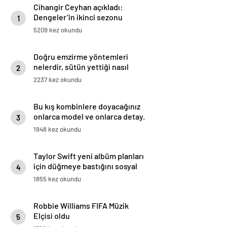
Cihangir Ceyhan açıkladı:
Dengeler’in ikinci sezonu
1
gelecek mi? “Herhalde
5209 kez okundu
yapamayacağız bu işi” dedik!
Doğru emzirme yöntemleri
nelerdir, sütün yettiği nasıl
2
anlaşılır?
2237 kez okundu
Bu kış kombinlere doyacağınız
onlarca model ve onlarca detay.
3
1948 kez okundu
Taylor Swift yeni albüm planları
için düğmeye bastığını sosyal
4
medyadan duyurdu!
1855 kez okundu
Robbie Williams FIFA Müzik
Elçisi oldu
5