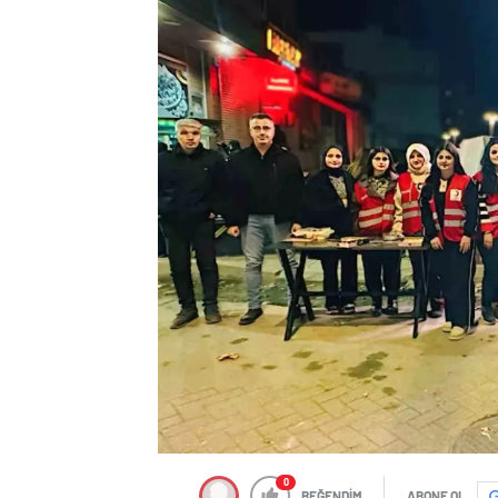
0
BEĞENDİM
ABONE OL