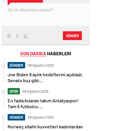
GÖNDER
SON DAKİKA
HABERLERİ
GÜNDEM
08 Ağustos 2026
Joe Biden 6 aylık hedeflerini açıkladı.
Senato buz gibi…
SPOR
08 Ağustos 2026
En fazla kızaran takım Antalyaspor!
Tam 5 futbolcu….
GÜNDEM
08 Ağustos 2026
Norweç silahlı kuvvetleri kadınlardan