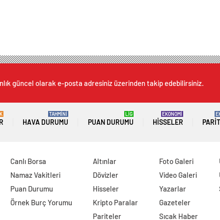
nlık güncel olarak e-posta adresiniz üzerinden takip edebilirsiniz.
K
TAHMİNİ
LİG
EKONOMİ
E
R
HAVA DURUMU
PUAN DURUMU
HISSELER
PARI
Canlı Borsa
Altınlar
Foto Galeri
Namaz Vakitleri
Dövizler
Video Galeri
Puan Durumu
Hisseler
Yazarlar
Örnek Burç Yorumu
Kripto Paralar
Gazeteler
Pariteler
Sıcak Haber