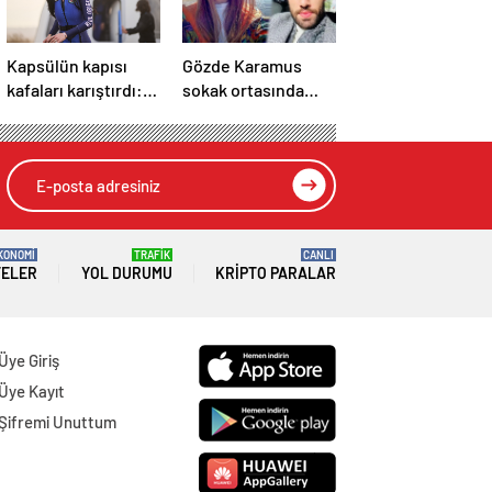
Kapsülün kapısı
Gözde Karamus
kafaları karıştırdı:
sokak ortasında
Katy Perry’nin de
katletmişti! Cani
katıldığı uzay
kocanın
yolculuğu sahte
yeğeninden şok
miydi?
sözler: Başka bir
adamla…
KONOMİ
TRAFİK
CANLI
TELER
YOL DURUMU
KRIPTO PARALAR
Üye Giriş
Üye Kayıt
Şifremi Unuttum