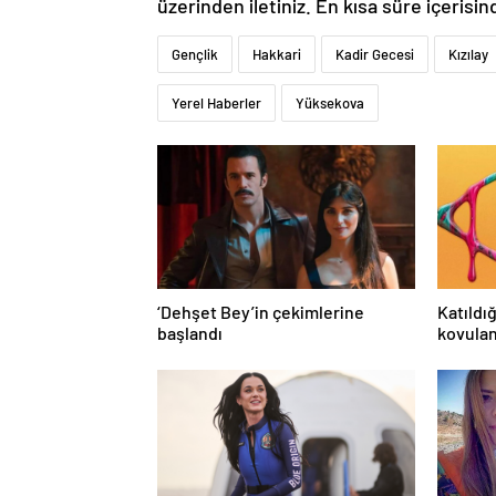
üzerinden iletiniz. En kısa süre içerisin
Gençlik
Hakkari
Kadir Gecesi
Kızılay
Yerel Haberler
Yüksekova
‘Dehşet Bey’in çekimlerine
Katıldı
başlandı
kovula
kanalın