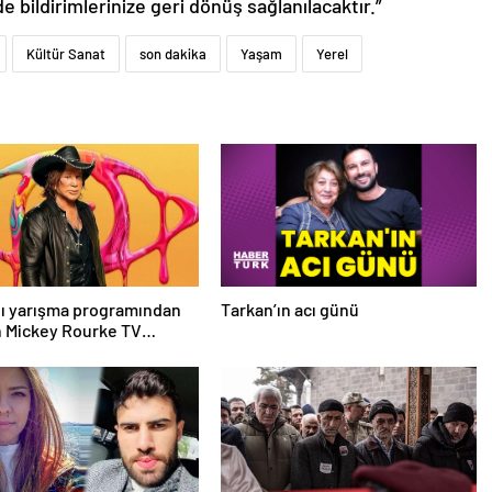
de bildirimlerinize geri dönüş sağlanılacaktır.”
Kültür Sanat
son dakika
Yaşam
Yerel
ğı yarışma programından
Tarkan’ın acı günü
n Mickey Rourke TV
a dava açacak