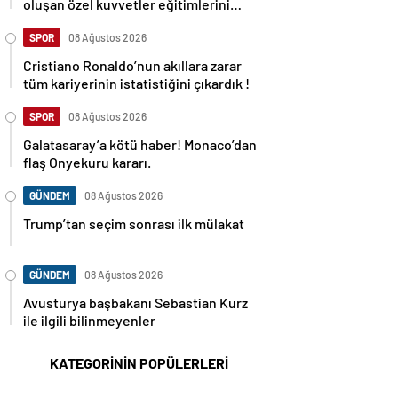
oluşan özel kuvvetler eğitimlerini
başlattı.
SPOR
08 Ağustos 2026
Cristiano Ronaldo’nun akıllara zarar
tüm kariyerinin istatistiğini çıkardık !
SPOR
08 Ağustos 2026
Galatasaray’a kötü haber! Monaco’dan
flaş Onyekuru kararı.
GÜNDEM
08 Ağustos 2026
Trump’tan seçim sonrası ilk mülakat
GÜNDEM
08 Ağustos 2026
Avusturya başbakanı Sebastian Kurz
ile ilgili bilinmeyenler
KATEGORİNİN POPÜLERLERİ