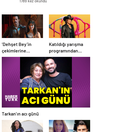
1789 kez okundu
‘Dehşet Bey’in
Katıldığı yarışma
çekimlerine
programından
başlandı
kovulan Mickey
Rourke TV kanalına
dava açacak
Tarkan’ın acı günü