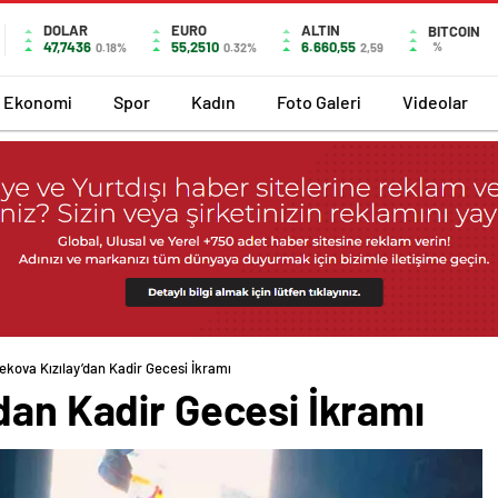
DOLAR
EURO
ALTIN
BITCOIN
47,7436
55,2510
6.660,55
%
0.18%
0.32%
2,59
Ekonomi
Spor
Kadın
Foto Galeri
Videolar
kova Kızılay’dan Kadir Gecesi İkramı
dan Kadir Gecesi İkramı