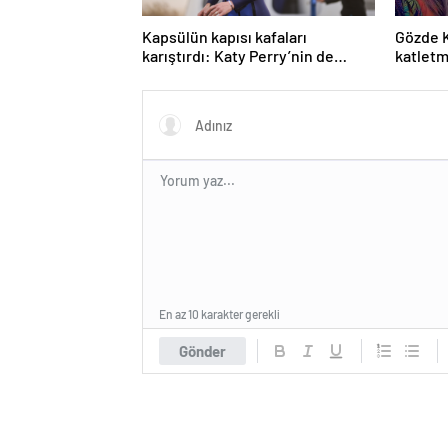
Kapsülün kapısı kafaları
Gözde 
karıştırdı: Katy Perry’nin de
katletm
katıldığı uzay yolculuğu sahte
yeğenin
miydi?
adaml
En az 10 karakter gerekli
Gönder