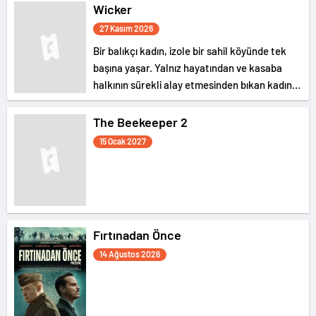
Wicker
27 Kasım 2026
Bir balıkçı kadın, izole bir sahil köyünde tek
başına yaşar. Yalnız hayatından ve kasaba
halkının sürekli alay etmesinden bıkan kadın,
bir gün kendisine hasırdan bir koca yaptırır. Bu
tuhaf romantizm, dar görüşlü komşuları
The Beekeeper 2
arasındaki kaosu körükler.
15 Ocak 2027
Fırtınadan Önce
14 Ağustos 2026