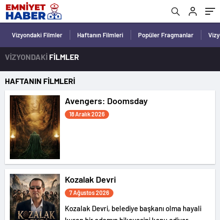
Vizyondaki Filmler
Haftanın Filmleri
Popüler Fragmanlar
Viz
VİZYONDAKİ
FİLMLER
HAFTANIN FİLMLERİ
Avengers: Doomsday
18 Aralık 2026
Kozalak Devri
7 Ağustos 2026
Kozalak Devri, belediye başkanı olma hayali