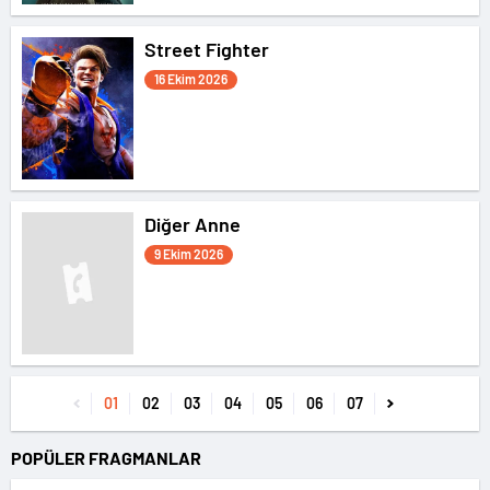
Street Fighter
16 Ekim 2026
Diğer Anne
9 Ekim 2026
01
02
03
04
05
06
07
POPÜLER FRAGMANLAR