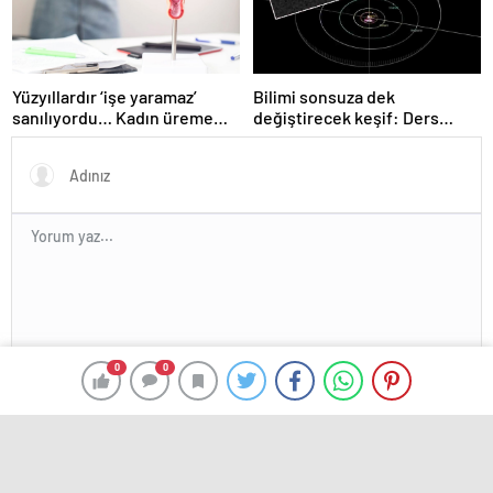
Yüzyıllardır ‘işe yaramaz’
Bilimi sonsuza dek
sanılıyordu… Kadın üreme
değiştirecek keşif: Ders
sisteminde kilit rol
kitaplarını yeniden
oynayabilir
yazdıracak!
0
0
En az 10 karakter gerekli
Gönder