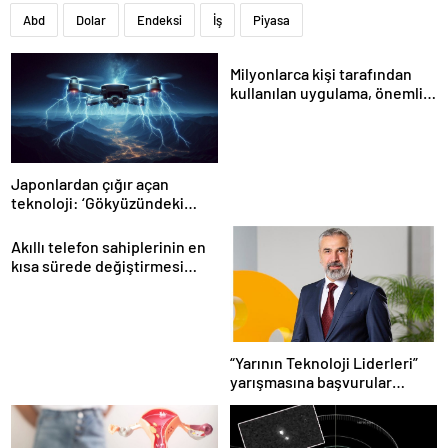
Abd
Dolar
Endeksi
İş
Piyasa
Milyonlarca kişi tarafından
kullanılan uygulama, önemli
bir özelliğini kapatıyor
Japonlardan çığır açan
teknoloji: ‘Gökyüzündeki
paratoner’
Akıllı telefon sahiplerinin en
kısa sürede değiştirmesi
gereken 6 ayar
“Yarının Teknoloji Liderleri”
yarışmasına başvurular
devam ediyor