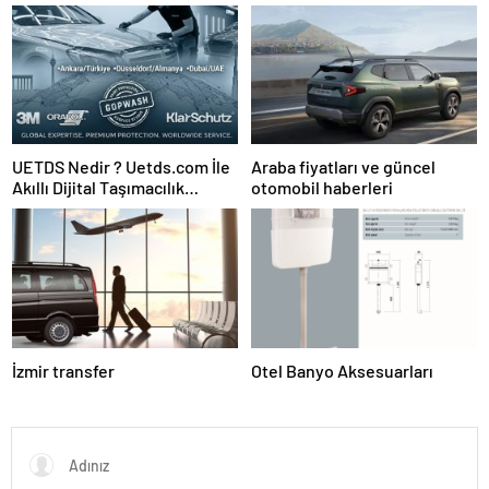
Güvence: Sabit Ücret ve
Kesintisiz Burs
UETDS Nedir ? Uetds.com İle
Araba fiyatları ve güncel
Akıllı Dijital Taşımacılık
otomobil haberleri
Yazılımı
İzmir transfer
Otel Banyo Aksesuarları