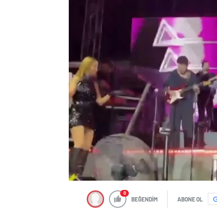
0
BEĞENDİM
ABONE OL