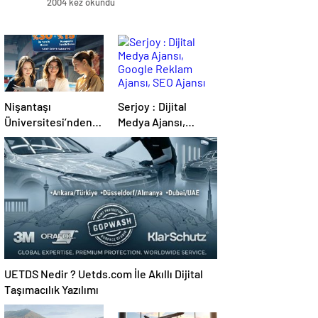
2004 kez okundu
Nişantaşı
Serjoy : Dijital
Üniversitesi’nden
Medya Ajansı,
2026 YKS
Google Reklam
Adaylarına Çifte
Ajansı, SEO Ajansı
Güvence: Sabit
ve Web Tasarım
Ücret ve Kesintisiz
Ajansı
Burs
UETDS Nedir ? Uetds.com İle Akıllı Dijital
Taşımacılık Yazılımı