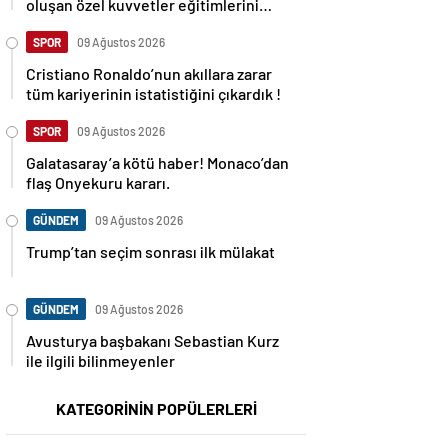
oluşan özel kuvvetler eğitimlerini
başlattı.
SPOR
09 Ağustos 2026
Cristiano Ronaldo’nun akıllara zarar
tüm kariyerinin istatistiğini çıkardık !
SPOR
09 Ağustos 2026
Galatasaray’a kötü haber! Monaco’dan
flaş Onyekuru kararı.
GÜNDEM
09 Ağustos 2026
Trump’tan seçim sonrası ilk mülakat
GÜNDEM
09 Ağustos 2026
Avusturya başbakanı Sebastian Kurz
ile ilgili bilinmeyenler
KATEGORİNİN POPÜLERLERİ