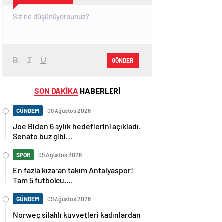
GÖNDER
SON DAKİKA
HABERLERİ
GÜNDEM
09 Ağustos 2026
Joe Biden 6 aylık hedeflerini açıkladı.
Senato buz gibi…
SPOR
09 Ağustos 2026
En fazla kızaran takım Antalyaspor!
Tam 5 futbolcu….
GÜNDEM
09 Ağustos 2026
Norweç silahlı kuvvetleri kadınlardan