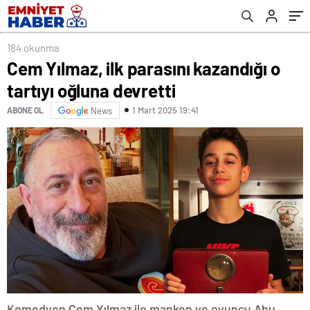
184 okunma
Cem Yılmaz, ilk parasını kazandığı o
tartıyı oğluna devretti
1 Mart 2025 19:41
ABONE OL
News
Komedyen Cem Yılmaz ile manken ve oyuncu Ahu