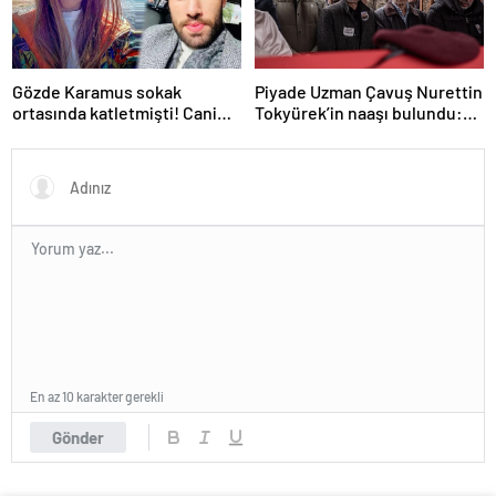
Gözde Karamus sokak
Piyade Uzman Çavuş Nurettin
ortasında katletmişti! Cani
Tokyürek’in naaşı bulundu:
kocanın yeğeninden şok
Şehidin son isteği yerine
sözler: Başka bir adamla…
getirildi
En az 10 karakter gerekli
Gönder