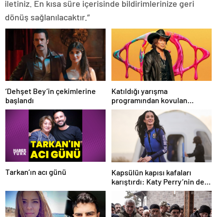
iletiniz. En kısa süre içerisinde bildirimlerinize geri
dönüş sağlanılacaktır.”
‘Dehşet Bey’in çekimlerine
Katıldığı yarışma
başlandı
programından kovulan
Mickey Rourke TV kanalına
dava açacak
Tarkan’ın acı günü
Kapsülün kapısı kafaları
karıştırdı: Katy Perry’nin de
katıldığı uzay yolculuğu sahte
miydi?