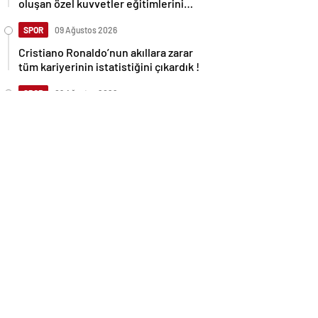
oluşan özel kuvvetler eğitimlerini
başlattı.
SPOR
09 Ağustos 2026
Cristiano Ronaldo’nun akıllara zarar
tüm kariyerinin istatistiğini çıkardık !
SPOR
09 Ağustos 2026
Galatasaray’a kötü haber! Monaco’dan
flaş Onyekuru kararı.
GÜNDEM
09 Ağustos 2026
Trump’tan seçim sonrası ilk mülakat
GÜNDEM
09 Ağustos 2026
Avusturya başbakanı Sebastian Kurz
ile ilgili bilinmeyenler
KATEGORİNİN POPÜLERLERİ