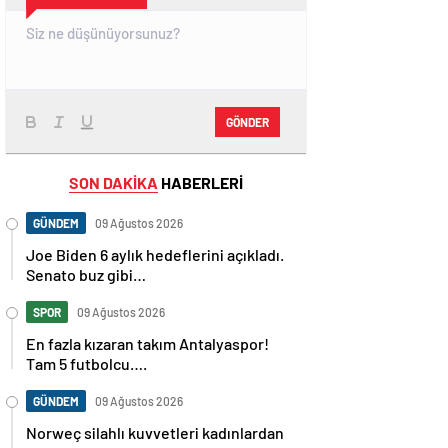
GÖNDER
SON DAKİKA
HABERLERİ
GÜNDEM
09 Ağustos 2026
Joe Biden 6 aylık hedeflerini açıkladı.
Senato buz gibi…
SPOR
09 Ağustos 2026
En fazla kızaran takım Antalyaspor!
Tam 5 futbolcu….
GÜNDEM
09 Ağustos 2026
Norweç silahlı kuvvetleri kadınlardan