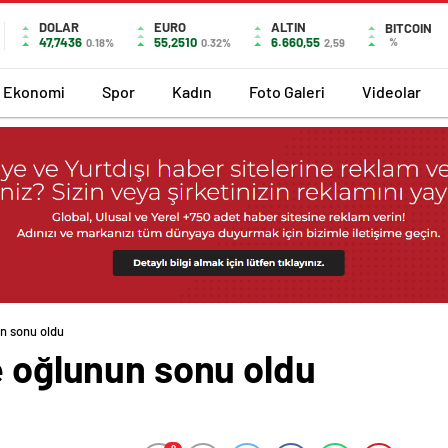
DOLAR
EURO
ALTIN
BITCOIN
47,7436
55,2510
6.660,55
%
0.18%
0.32%
2,59
Ekonomi
Spor
Kadın
Foto Galeri
Videolar
un sonu oldu
e oğlunun sonu oldu