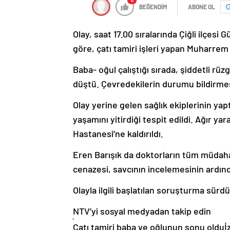
0
BEĞENDİM
ABONE OL
Olay, saat 17.00 sıralarında Çiğli ilçes
göre, çatı tamiri işleri yapan Muharrem v
Baba- oğul çalıştığı sırada, şiddetli r
düştü. Çevredekilerin durumu bildirmesi 
Olay yerine gelen sağlık ekiplerinin yap
yaşamını yitirdiği tespit edildi. Ağır ya
Hastanesi’ne kaldırıldı.
Eren Barışık da doktorların tüm müdah
cenazesi, savcının incelemesinin ardınd
Olayla ilgili başlatılan soruşturma sürd
NTV’yi sosyal medyadan takip edin
Çatı tamiri baba ve oğlunun sonu olduİz