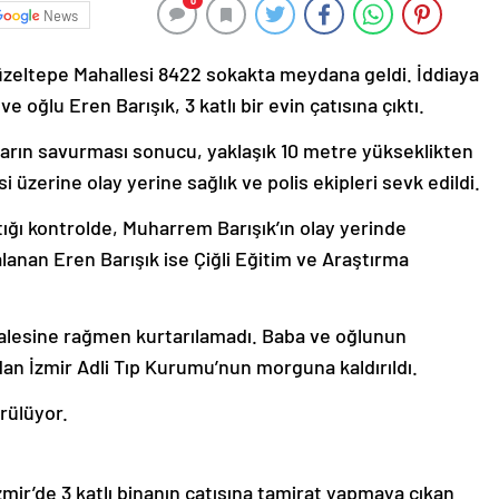
0
News
i Güzeltepe Mahallesi 8422 sokakta meydana geldi. İddiaya
e oğlu Eren Barışık, 3 katlı bir evin çatısına çıktı.
üzgarın savurması sonucu, yaklaşık 10 metre yükseklikten
üzerine olay yerine sağlık ve polis ekipleri sevk edildi.
tığı kontrolde, Muharrem Barışık’ın olay yerinde
ralanan Eren Barışık ise Çiğli Eğitim ve Araştırma
alesine rağmen kurtarılamadı. Baba ve oğlunun
an İzmir Adli Tıp Kurumu’nun morguna kaldırıldı.
ürülüyor.
mir’de 3 katlı binanın çatısına tamirat yapmaya çıkan