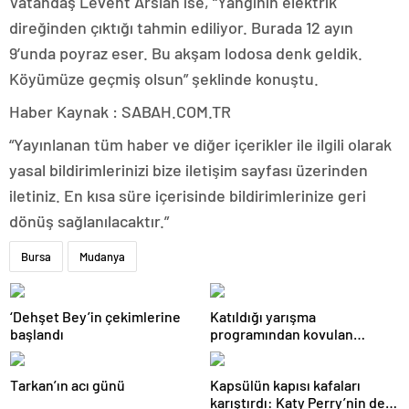
Vatandaş Levent Arslan ise, “Yangının elektrik
direğinden çıktığı tahmin ediliyor. Burada 12 ayın
9’unda poyraz eser. Bu akşam lodosa denk geldik.
Köyümüze geçmiş olsun” şeklinde konuştu.
Haber Kaynak : SABAH.COM.TR
“Yayınlanan tüm haber ve diğer içerikler ile ilgili olarak
yasal bildirimlerinizi bize iletişim sayfası üzerinden
iletiniz. En kısa süre içerisinde bildirimlerinize geri
dönüş sağlanılacaktır.”
Bursa
Mudanya
‘Dehşet Bey’in çekimlerine
Katıldığı yarışma
başlandı
programından kovulan
Mickey Rourke TV kanalına
dava açacak
Tarkan’ın acı günü
Kapsülün kapısı kafaları
karıştırdı: Katy Perry’nin de