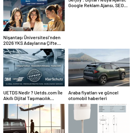
Google Reklam Ajansı, SEO
Ajansı ve Web Tasarım Ajansı
Nişantaşı Üniversitesi’nden
2026 YKS Adaylarına Çifte
Güvence: Sabit Ücret ve
Kesintisiz Burs
UETDS Nedir ? Uetds.com İle
Araba fiyatları ve güncel
Akıllı Dijital Taşımacılık
otomobil haberleri
Yazılımı