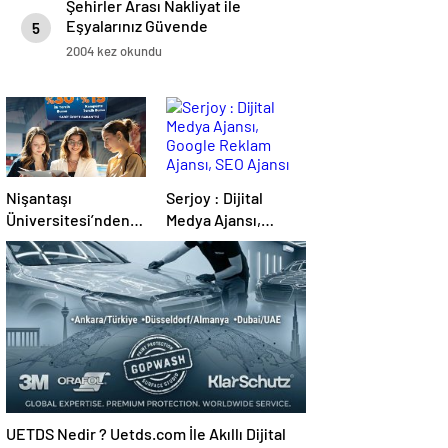
Şehirler Arası Nakliyat ile
Eşyalarınız Güvende
5
2004 kez okundu
Nişantaşı
Serjoy : Dijital
Üniversitesi’nden
Medya Ajansı,
2026 YKS
Google Reklam
Adaylarına Çifte
Ajansı, SEO Ajansı
Güvence: Sabit
ve Web Tasarım
Ücret ve Kesintisiz
Ajansı
Burs
UETDS Nedir ? Uetds.com İle Akıllı Dijital