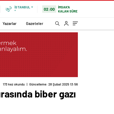
İMSAK'A
İSTANBUL
02:00
KALAN SÜRE
°
Yazarlar
Gazeteler
173 kez okundu
|
Güncelleme: 28 Şubat 2025 13:56
ırasında biber gazı