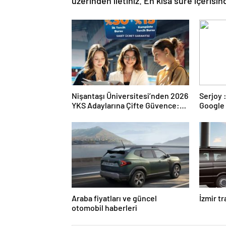
üzerinden iletiniz. En kısa süre içerisin
Nişantaşı Üniversitesi’nden 2026
Serjoy : Dijital Medya Ajansı,
YKS Adaylarına Çifte Güvence:
Google 
Sabit Ücret ve Kesintisiz Burs
ve Web 
Araba fiyatları ve güncel
İzmir t
otomobil haberleri