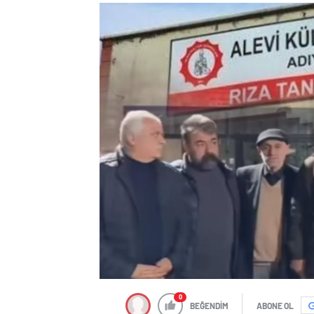
0
BEĞENDİM
ABONE OL