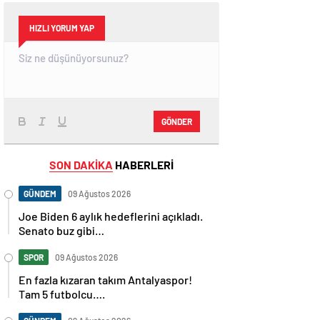
HIZLI YORUM YAP
GÖNDER
SON DAKİKA
HABERLERİ
GÜNDEM
09 Ağustos 2026
Joe Biden 6 aylık hedeflerini açıkladı.
Senato buz gibi…
SPOR
09 Ağustos 2026
En fazla kızaran takım Antalyaspor!
Tam 5 futbolcu….