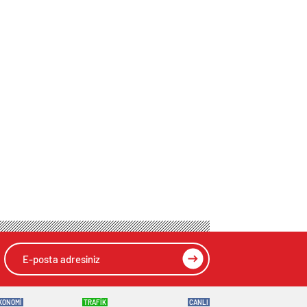
KONOMİ
TRAFİK
CANLI