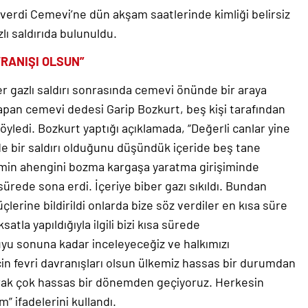
erdi Cemevi’ne dün akşam saatlerinde kimliği belirsiz
lı saldırıda bulunuldu.
VRANIŞI OLSUN”
er gazlı saldırı sonrasında cemevi önünde bir araya
yapan cemevi dedesi Garip Bozkurt, beş kişi tarafından
söyledi. Bozkurt yaptığı açıklamada, “Değerli canlar yine
e bir saldırı olduğunu düşündük içeride beş tane
cemin ahengini bozma kargaşa yaratma girişiminde
ürede sona erdi. İçeriye biber gazı sıkıldı. Bundan
üçlerine bildirildi onlarda bize söz verdiler en kısa süre
atla yapıldığıyla ilgili bizi kısa sürede
nuyu sonuna kadar inceleyeceğiz ve halkımızı
cin fevri davranışları olsun ülkemiz hassas bir durumdan
rak çok hassas bir dönemden geçiyoruz. Herkesin
” ifadelerini kullandı.