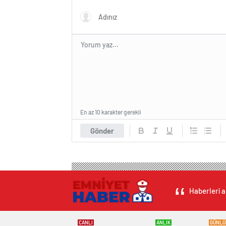
En az 10 karakter gerekli
Gönder
Haberleri a
CANLI
ANLIK
GÜNLÜ