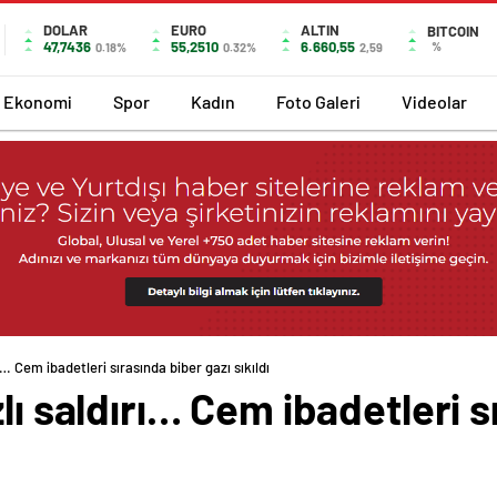
DOLAR
EURO
ALTIN
BITCOIN
47,7436
55,2510
6.660,55
%
0.18%
0.32%
2,59
Ekonomi
Spor
Kadın
Foto Galeri
Videolar
ı… Cem ibadetleri sırasında biber gazı sıkıldı
lı saldırı… Cem ibadetleri s