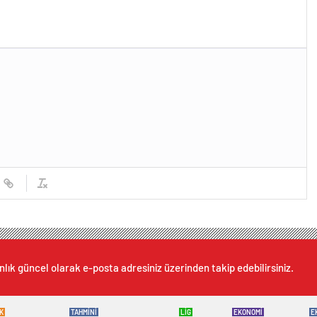
nlık güncel olarak e-posta adresiniz üzerinden takip edebilirsiniz.
K
TAHMİNİ
LİG
EKONOMİ
E