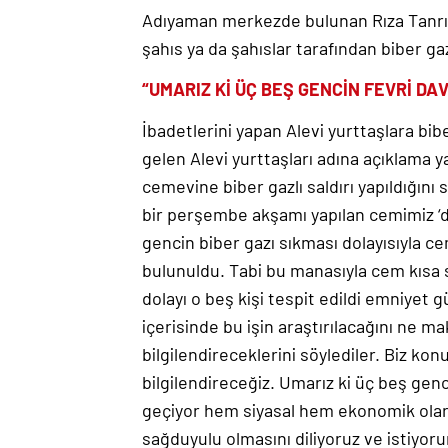
Adıyaman merkezde bulunan Rıza Tanrıv
şahıs ya da şahıslar tarafından biber gaz
“UMARIZ Kİ ÜÇ BEŞ GENCİN FEVRİ DA
İbadetlerini yapan Alevi yurttaşlara bib
gelen Alevi yurttaşları adına açıklama 
cemevine biber gazlı saldırı yapıldığını 
bir perşembe akşamı yapılan cemimiz ‘d
gencin biber gazı sıkması dolayısıyla 
bulunuldu. Tabi bu manasıyla cem kısa s
dolayı o beş kişi tespit edildi emniyet g
içerisinde bu işin araştırılacağını ne maks
bilgilendireceklerini söylediler. Biz ko
bilgilendireceğiz. Umarız ki üç beş gen
geçiyor hem siyasal hem ekonomik ola
sağduyulu olmasını diliyoruz ve istiyorum