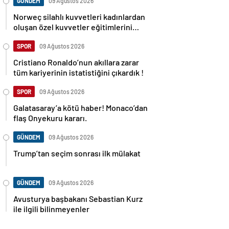
GÜNDEM
09 Ağustos 2026
Norweç silahlı kuvvetleri kadınlardan
oluşan özel kuvvetler eğitimlerini
başlattı.
SPOR
09 Ağustos 2026
Cristiano Ronaldo’nun akıllara zarar
tüm kariyerinin istatistiğini çıkardık !
SPOR
09 Ağustos 2026
Galatasaray’a kötü haber! Monaco’dan
flaş Onyekuru kararı.
GÜNDEM
09 Ağustos 2026
Trump’tan seçim sonrası ilk mülakat
GÜNDEM
09 Ağustos 2026
Avusturya başbakanı Sebastian Kurz
ile ilgili bilinmeyenler