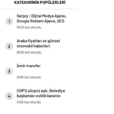
KATEGORİNİN POPÜLERLERİ
Serjoy : Dijital Medya Ajansı,
Google Reklam Ajansı, SEO
1
Ajansı ve Web Tasarım Ajansı
8323 kez okundu
Araba fiyatları ve güncel
otomobil haberleri
2
5508 kez okundu
İzmir transfer
3
5076 kez okundu
CHP’li sürpriz aşk: Belediye
başkanları evlilik kararını
4
kendileri duyurdu
2159 kez okundu